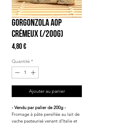
Gorgonzola AOP
crémeux (/200G)
Prix
4,80 €
Quantité
*
Ajouter au panier
- Vendu par palier de 200g -
Fromage à pâte persillée au lait de
vache pasteurisé venant d’Italie et
affiné par la maison Bordier.