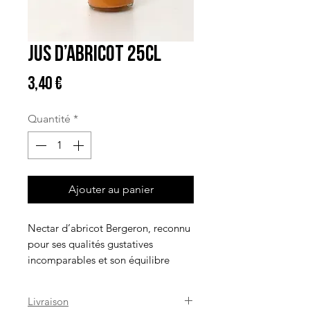
Jus d’Abricot 25cl
Prix
3,40 €
Quantité
*
Ajouter au panier
Nectar d’abricot Bergeron, reconnu
pour ses qualités gustatives
incomparables et son équilibre
entre le sucre et l’acide. Fort d’un
savoir-faire agricole ancré dans la
Livraison
tradition familiale, Patrick Font