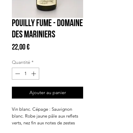
Pouilly Fume - Domaine
des Mariniers
Prix
22,00 €
Quantité
*
Ajouter au panier
Vin blanc. Cépage : Sauvignon
blanc. Robe jaune pâle aux reflets
verts, nez fin aux notes de zestes
d'agrumes et de fruits de la passion.