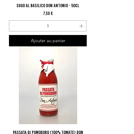
Sugo Al Basilico Don Antonio - 50Cl
Prix
7,50 €
Ajouter au panier
Passata Di Pomodoro (100% Tomate) Don