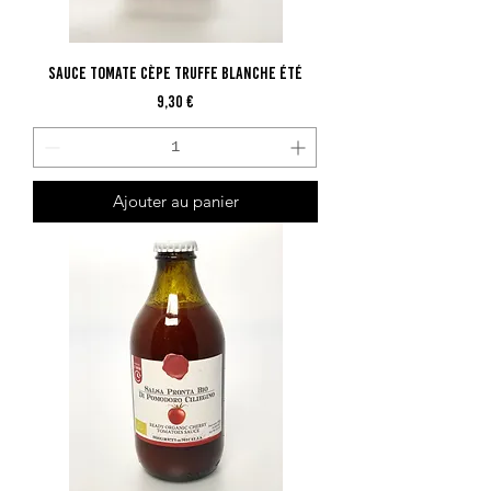
Sauce Tomate Cèpe Truffe Blanche Été
Prix
9,30 €
Ajouter au panier