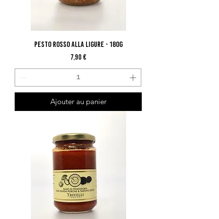
Pesto Rosso Alla Ligure - 180G
Prix
7,90 €
Ajouter au panier