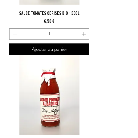
Sauce Tomates Cerises Bio - 33cl
Prix
6,50 €
Ajouter au panier