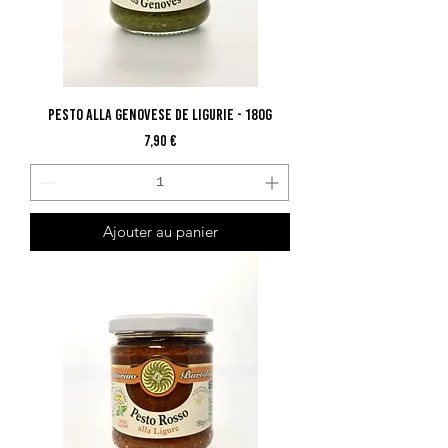
Pesto Alla Genovese De Ligurie - 180G
Prix
7,90 €
Ajouter au panier