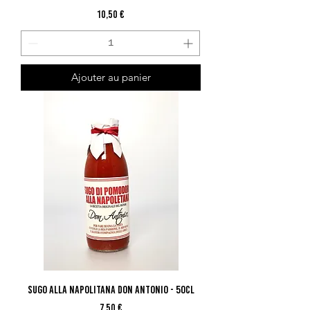
Prix
10,50 €
Ajouter au panier
Sugo Alla Napolitana Don Antonio - 50cl
Prix
7,50 €