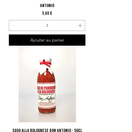
Antonio
Prix
5,60 €
Ajouter au panier
Sugo Alla Bolognese Don Antonio - 50cl