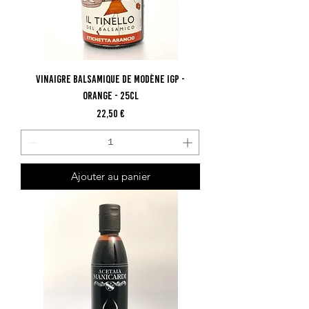
Vinaigre Balsamique de Modène IGP -
Orange - 25cl
Prix
22,50 €
Ajouter au panier