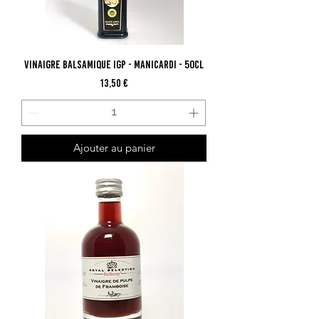
Vinaigre Balsamique IGP - Manicardi - 50cl
Prix
13,50 €
Ajouter au panier