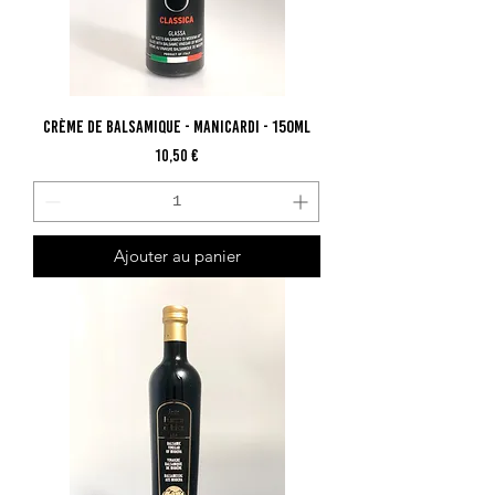
Crème de Balsamique - Manicardi - 150ml
Prix
10,50 €
Ajouter au panier