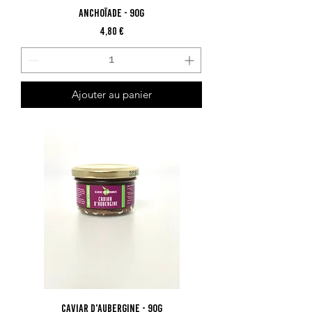
Anchoïade - 90G
Prix
4,80 €
Ajouter au panier
Caviar d'Aubergine - 90G